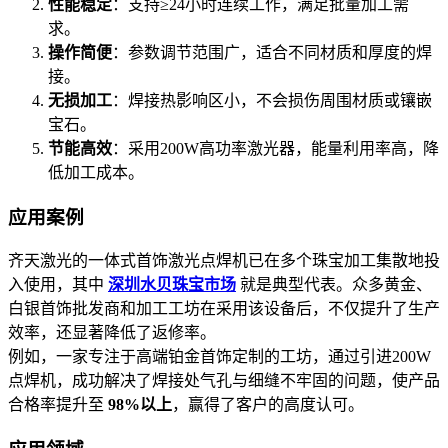
性能稳定
：支持≥24小时连续工作，满足批量加工需
求。
操作简便
：参数调节范围广，适合不同材质和厚度的焊
接。
无损加工
：焊接热影响区小，不会损伤周围材质或镶嵌
宝石。
节能高效
：采用200W高功率激光器，能量利用率高，降
低加工成本。
应用案例
齐天激光的一体式首饰激光点焊机已在多个珠宝加工集散地投
入使用，其中
深圳水贝珠宝市场
就是典型代表。众多黄金、
白银首饰批发商和加工工坊在采用该设备后，不仅提升了生产
效率，还显著降低了返修率。
例如，一家专注于高端铂金首饰定制的工坊，通过引进200W
点焊机，成功解决了焊接处气孔与细缝不牢固的问题，使产品
合格率提升至
98%以上
，赢得了客户的高度认可。